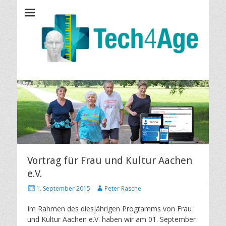
Tech4Age
Vortrag für Frau und Kultur Aachen
e.V.
P
A
1. September 2015
Peter Rasche
o
u
s
t
Im Rahmen des diesjährigen Programms von Frau
t
h
und Kultur Aachen e.V. haben wir am 01. September
e
o