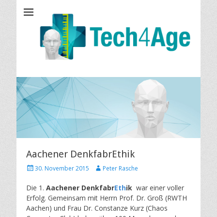
Tech4Age
Aachener DenkfabrEthik
P
A
30. November 2015
Peter Rasche
o
u
s
t
Die 1.
Aachener Denkfabr
Eth
ik
war einer voller
t
h
Erfolg. Gemeinsam mit Herrn Prof. Dr. Groß (RWTH
e
o
Aachen) und Frau Dr. Constanze Kurz (Chaos
d
r