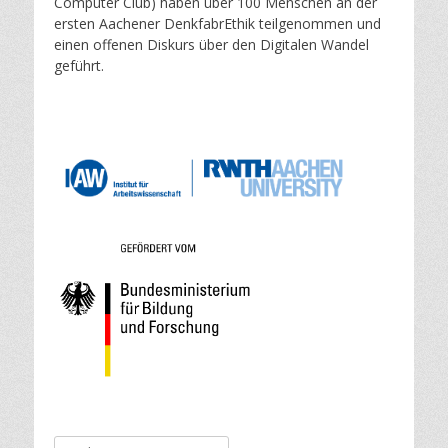
Computer Club) haben über 100 Menschen an der
o
ersten Aachener DenkfabrEthik teilgenommen und
n
einen offenen Diskurs über den Digitalen Wandel
geführt.
Suche