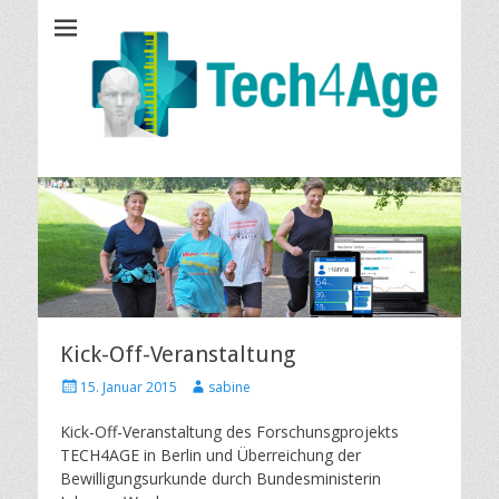
Tech4Age
Kick-Off-Veranstaltung
P
A
15. Januar 2015
sabine
o
u
s
t
Kick-Off-Veranstaltung des Forschunsgprojekts
t
h
TECH4AGE in Berlin und Überreichung der
e
o
Bewilligungsurkunde durch Bundesministerin
d
r