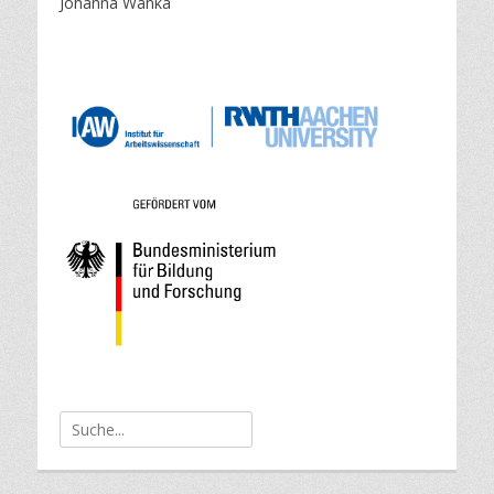
Johanna Wanka
o
n
Suche
nach: