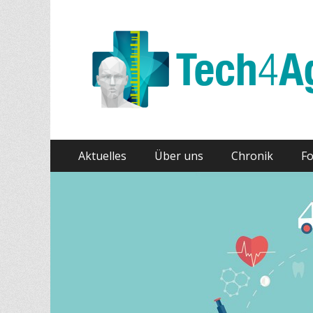
Tech4Age
Primäres
Springe
Aktuelles
Über uns
Chronik
F
zum
Menü
Inhalt